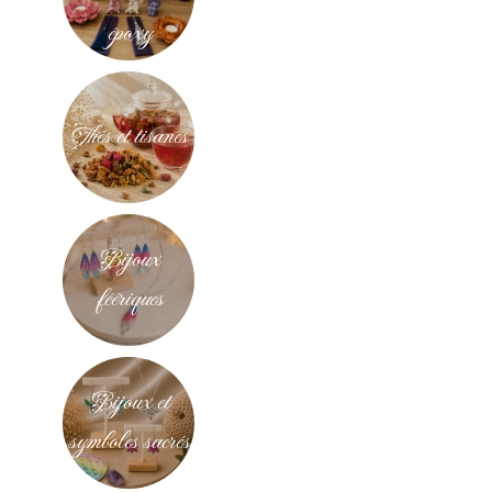
époxy
Thés et tisanes
Bijoux
féériques
Bijoux et
symboles sacrés