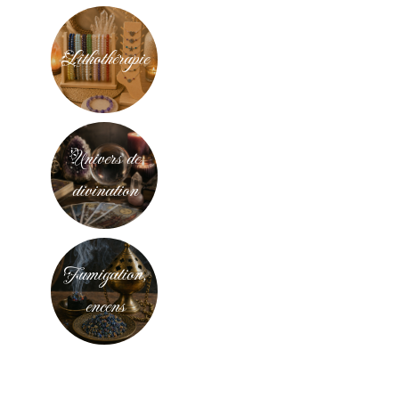
Lithothérapie
Univers de
divination
Fumigation,
encens