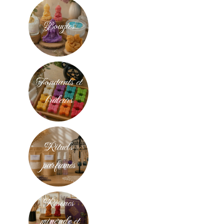
Bougies
Fondants et
brûleurs
Rituels
parfumés
Résines
minérale et