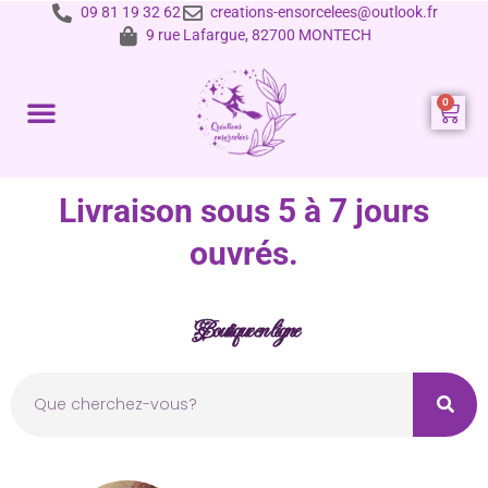
09 81 19 32 62
creations-ensorcelees@outlook.fr
9 rue Lafargue, 82700 MONTECH
Prestations et tarifs
Livraison sous 5 à 7 jours
ouvrés.
Boutique en ligne