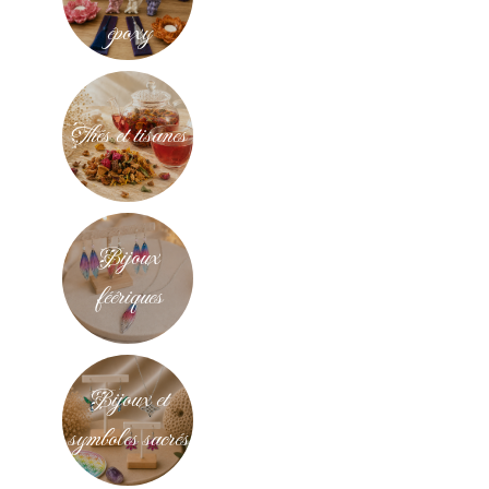
époxy
Thés et tisanes
Bijoux
féériques
Bijoux et
symboles sacrés