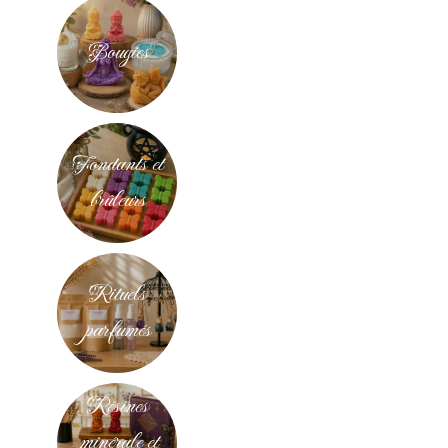
Bougies
Fondants et
brûleurs
Rituels
parfumés
Résines
minérale et