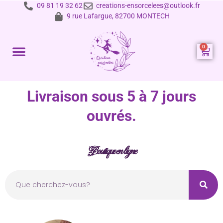
09 81 19 32 62
creations-ensorcelees@outlook.fr
9 rue Lafargue, 82700 MONTECH
Prestations et tarifs
Livraison sous 5 à 7 jours
ouvrés.
Boutique en ligne