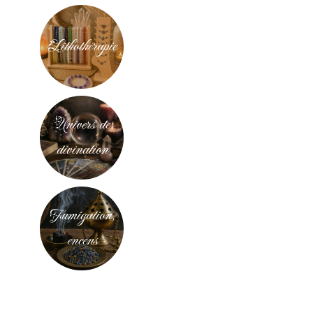
Lithothérapie
Univers de
divination
Fumigation,
encens