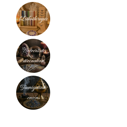
Lithothérapie
Univers de
divination
Fumigation,
encens