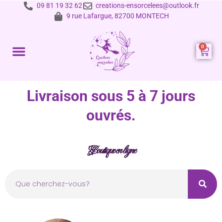
09 81 19 32 62
creations-ensorcelees@outlook.fr
9 rue Lafargue, 82700 MONTECH
Prestations et tarifs
Livraison sous 5 à 7 jours
ouvrés.
Boutique en ligne