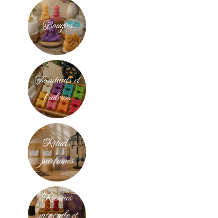
Bougies
Fondants et
brûleurs
Rituels
parfumés
Résines
minérale et