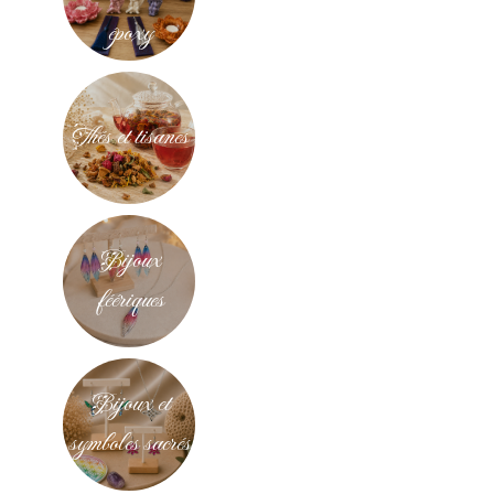
époxy
Thés et tisanes
Bijoux
féériques
Bijoux et
symboles sacrés