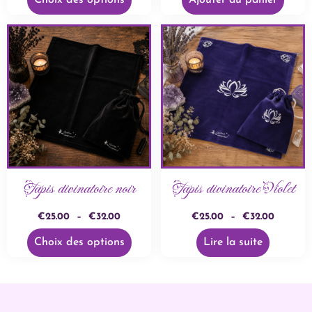
Choix des options
Ajouter au panier
Tapis divinatoire noir
Tapis divinatoire Violet
€
25.00
–
€
32.00
€
25.00
–
€
32.00
Choix des options
Lire la suite