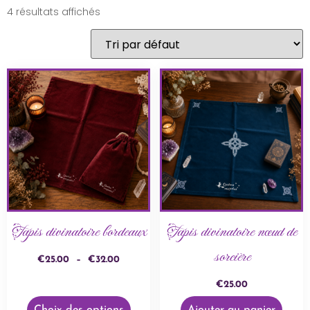
4 résultats affichés
Tapis divinatoire bordeaux
Tapis divinatoire nœud de
sorcière
€
25.00
–
€
32.00
€
25.00