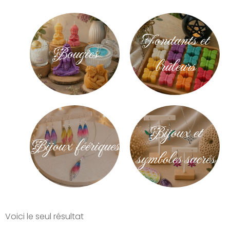
Fondants et
Bougies
brûleurs
Bijoux et
Bijoux féériques
symboles sacrés
Voici le seul résultat