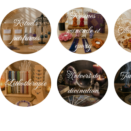
Résines
Rituels
minérale et
Thés
parfumés
époxy
Univers de
Fum
Lithothérapie
divination