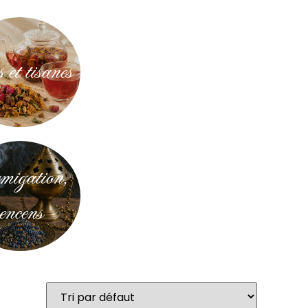
 et tisanes
igation,
encens